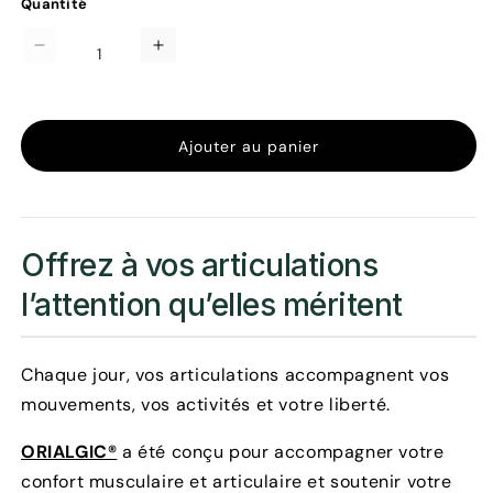
Quantité
Quantité
Réduire
Augmenter
la
la
quantité
quantité
de
de
ORIALGIC®
ORIALGIC®
Ajouter au panier
–
–
Huile
Huile
articulaire
articulaire
reconnue
reconnue
Offrez à vos articulations
par
par
les
les
l’attention qu’elles méritent
professionnels
professionnels
de
de
santé
santé
Chaque jour, vos articulations accompagnent vos
mouvements, vos activités et votre liberté.
ORIALGIC®
a été conçu pour accompagner votre
confort musculaire et articulaire et soutenir votre