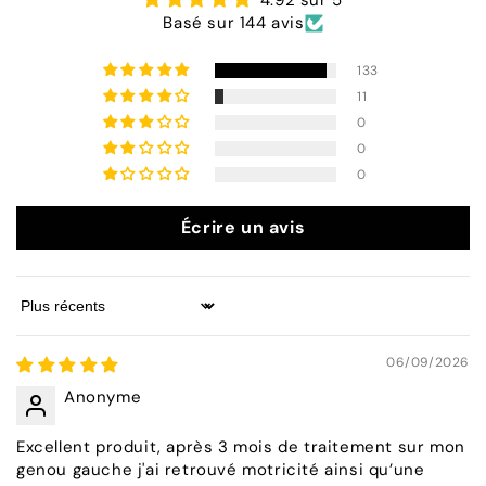
4.92 sur 5
Basé sur 144 avis
133
11
0
0
0
Écrire un avis
Sort by
06/09/2026
Anonyme
Excellent produit, après 3 mois de traitement sur mon
genou gauche j'ai retrouvé motricité ainsi qu’une