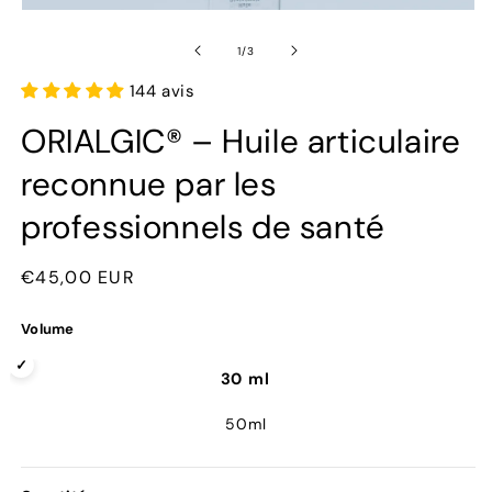
O
Ouvrir
le
le
m
média
de
1
/
3
2
1
d
dans
144 avis
u
une
f
fenêtre
m
ORIALGIC® – Huile articulaire
modale
reconnue par les
professionnels de santé
Prix
€45,00 EUR
habituel
Volume
30 ml
50ml