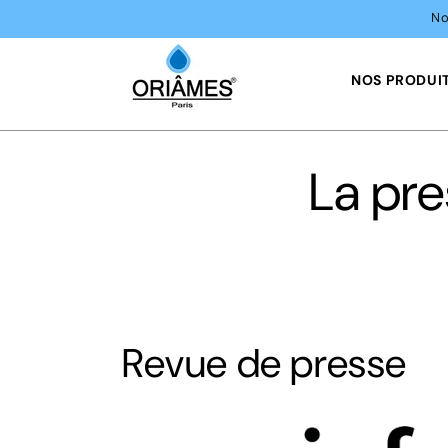
et
No
passer
au
contenu
NOS PRODUI
La pre
Revue de presse