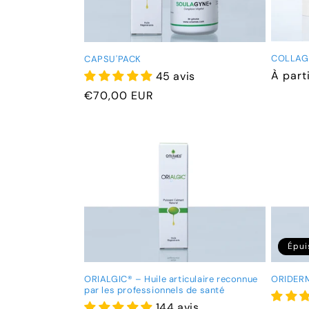
t
i
COLLAG
CAPSU'PACK
Prix
À part
45 avis
o
habitu
Prix
€70,00 EUR
habituel
n
:
Épui
ORIALGIC® – Huile articulaire reconnue
ORIDER
par les professionnels de santé
144 avis