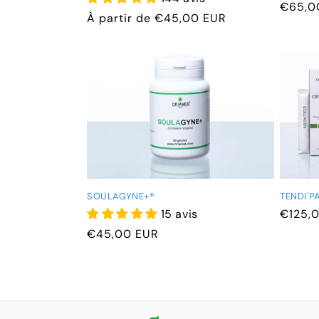
Prix
€65,0
Prix
À partir de €45,00 EUR
habitu
habituel
TENDI'P
SOULAGYNE+®
Prix
€125,
15 avis
habitu
Prix
€45,00 EUR
habituel