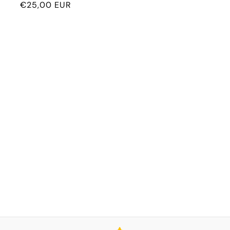
Prix
€25,00 EUR
habituel