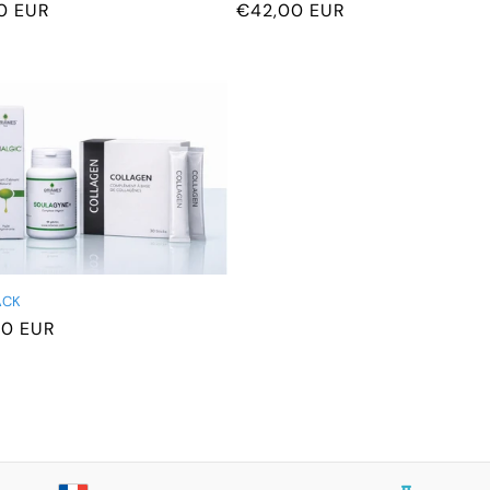
0 EUR
Prix
€42,00 EUR
el
habituel
ACK
00 EUR
el