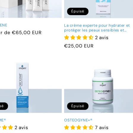
Épuisé
ENE
La crème experte pour hydrater et
protéger les peaux sensibles et
ir de €65,00 EUR
atopiques
2 avis
el
Prix
€25,00 EUR
habituel
sé
Épuisé
ME®
OSTEOGYNE+®
2 avis
7 avis