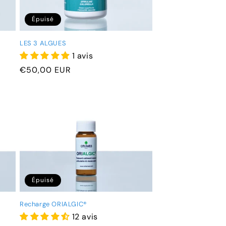
Épuisé
LES 3 ALGUES
1 avis
Prix
€50,00 EUR
habituel
Épuisé
Recharge ORIALGIC®
12 avis