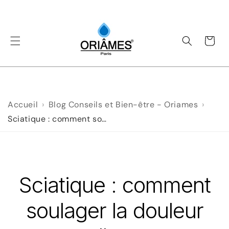
et
passer
au
contenu
Panier
Accueil
Blog Conseils et Bien-être - Oriames
Sciatique : comment soulager la douleur naturellement et retrouver la mobilité
Sciatique : comment
soulager la douleur